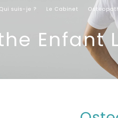
Qui suis-je ?
Le Cabinet
Ostéopat
he Enfant 
Oste