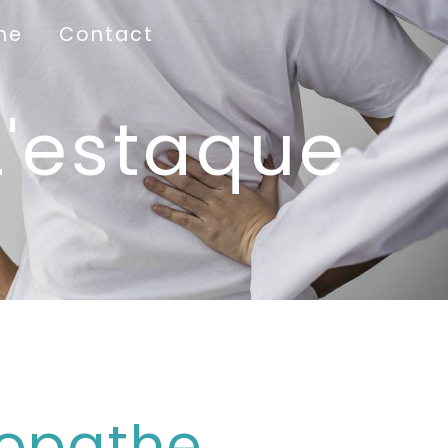
he
Contact
L'estaque
opathe