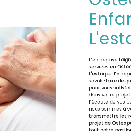
Enfa
L'es
L’entreprise
Laig
services en
Osteo
L'estaque
. Entrep
savoir-faire de q
pour vous satisfa
dans votre proje
l’écoute de vos b
nous sommes à vo
transmettre les 
projet de
Osteop
tout notre passio